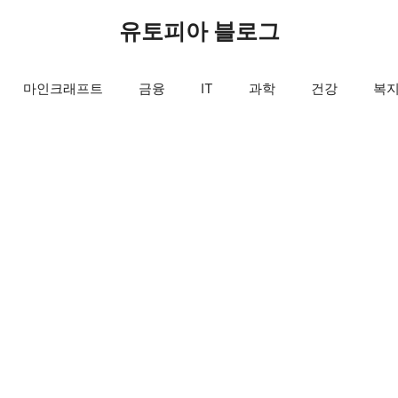
유토피아 블로그
마인크래프트
금융
IT
과학
건강
복