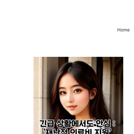
컨
텐
츠
로
Home
건
너
뛰
기