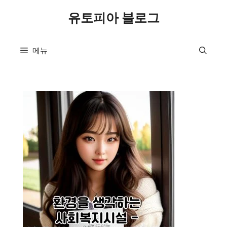
컨
유토피아 블로그
텐
츠
로
메뉴
건
너
뛰
기