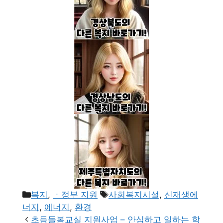
카
태
복지
,
ㆍ정부 지원
사회복지시설
,
신재생에
테
그
너지
,
에너지
,
환경
고
초등돌봄교실 지원사업 – 안심하고 일하는 학