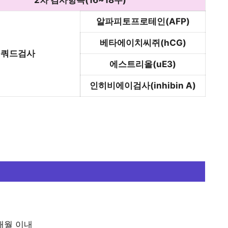
알파피토프로테인(AFP)
베타에이치씨쥐(hCG)
쿼드검사
에스트리올(uE3)
인히비에이검사(inhibin A)
6개월 이내