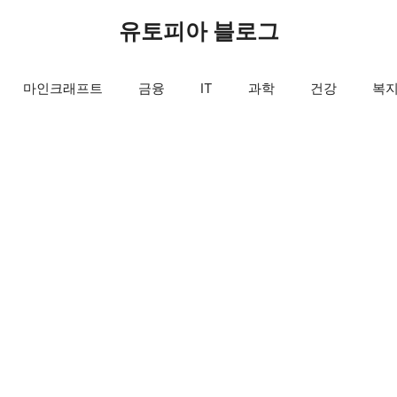
유토피아 블로그
마인크래프트
금융
IT
과학
건강
복