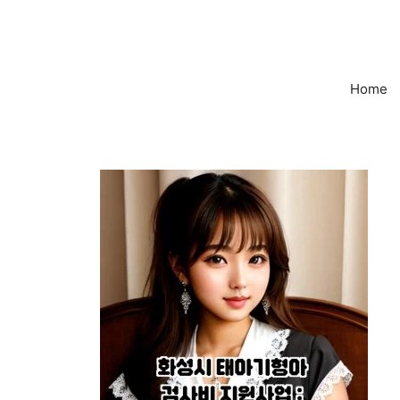
컨
텐
츠
로
Home
건
너
뛰
기