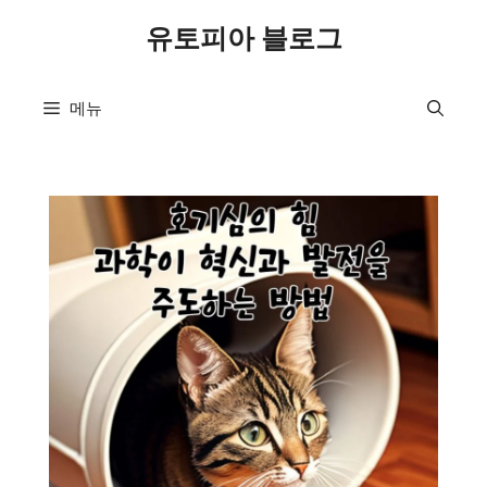
컨
유토피아 블로그
텐
츠
로
메뉴
건
너
뛰
기