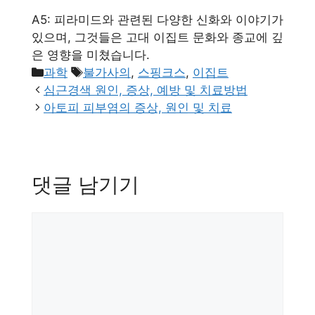
A5: 피라미드와 관련된 다양한 신화와 이야기가
있으며, 그것들은 고대 이집트 문화와 종교에 깊
은 영향을 미쳤습니다.
카
태
과학
불가사의
,
스핑크스
,
이집트
테
그
심근경색 원인, 증상, 예방 및 치료방법
고
아토피 피부염의 증상, 원인 및 치료
리
댓글 남기기
댓
글