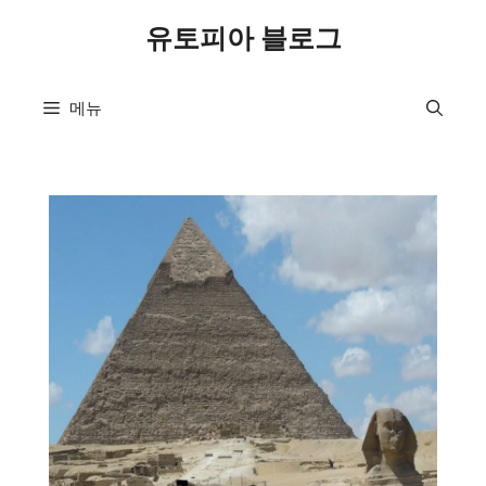
컨
유토피아 블로그
텐
츠
로
메뉴
건
너
뛰
기