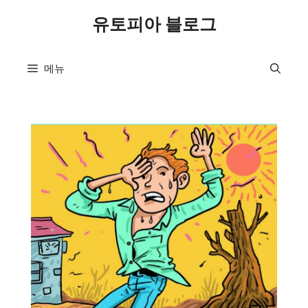
컨
유토피아 블로그
텐
츠
로
메뉴
건
너
뛰
기