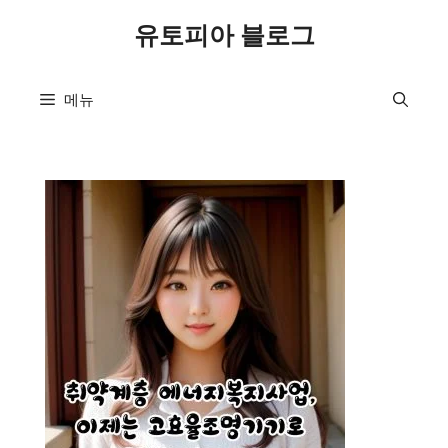
컨
유토피아 블로그
텐
츠
로
메뉴
건
너
뛰
기