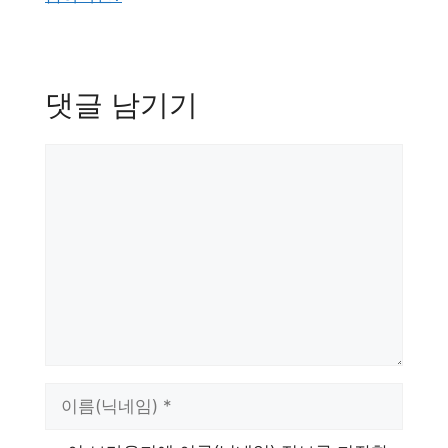
댓글 남기기
댓
글
이
름