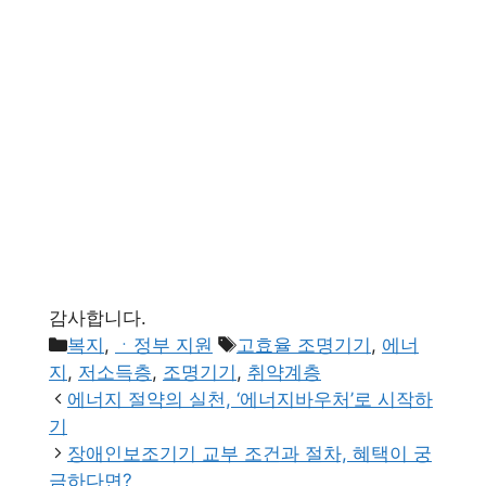
감사합니다.
카
태
복지
,
ㆍ정부 지원
고효율 조명기기
,
에너
테
그
지
,
저소득층
,
조명기기
,
취약계층
고
에너지 절약의 실천, ‘에너지바우처’로 시작하
리
기
장애인보조기기 교부 조건과 절차, 혜택이 궁
금하다면?