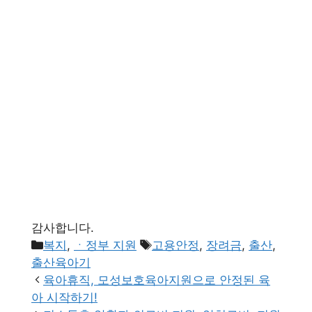
감사합니다.
카
태
복지
,
ㆍ정부 지원
고용안정
,
장려금
,
출산
,
테
그
출산육아기
고
육아휴직, 모성보호육아지원으로 안정된 육
리
아 시작하기!