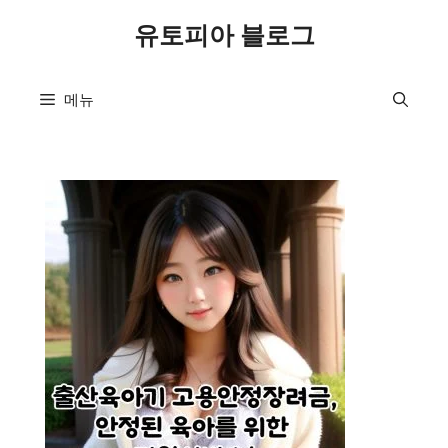
컨
유토피아 블로그
텐
츠
로
메뉴
건
너
뛰
기