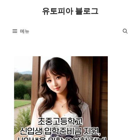
컨
유토피아 블로그
텐
츠
로
메뉴
건
너
뛰
기