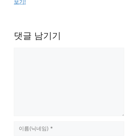
보기!
댓글 남기기
댓
글
이
름