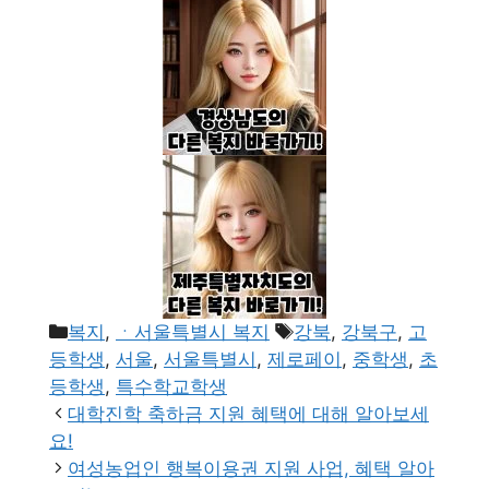
카
태
복지
,
ㆍ서울특별시 복지
강북
,
강북구
,
고
테
그
등학생
,
서울
,
서울특별시
,
제로페이
,
중학생
,
초
고
등학생
,
특수학교학생
리
대학진학 축하금 지원 혜택에 대해 알아보세
요!
여성농업인 행복이용권 지원 사업, 혜택 알아