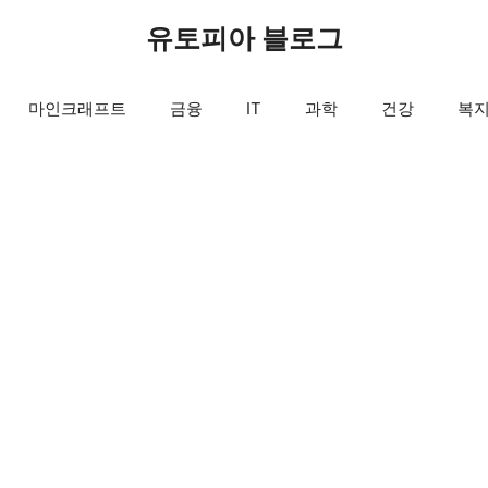
유토피아 블로그
마인크래프트
금융
IT
과학
건강
복