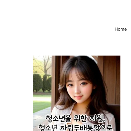
컨
텐
츠
로
Home
건
너
뛰
기