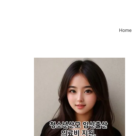
컨
텐
츠
로
Home
건
너
뛰
기