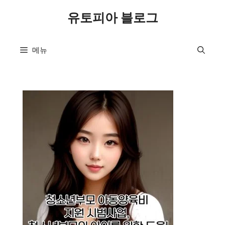
컨
유토피아 블로그
텐
츠
로
메뉴
건
너
뛰
기