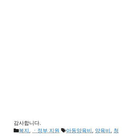
감사합니다.
카
태
복지
,
ㆍ정부 지원
아동양육비
,
양육비
,
청