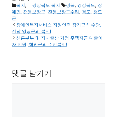
카
태
복지
,
ㆍ경상북도 복지
경북
,
경상북도
,
장
테
그
애인
,
전동보장구
,
전동보장구수리
,
청도
,
청도
고
군
리
장애인복지서비스 지원인력 장기근속 수당,
전남 영광군의 복지!
신혼부부 및 자녀출산 가정 주택자금 대출이
자 지원, 함안군의 주민복지!
댓글 남기기
댓
글