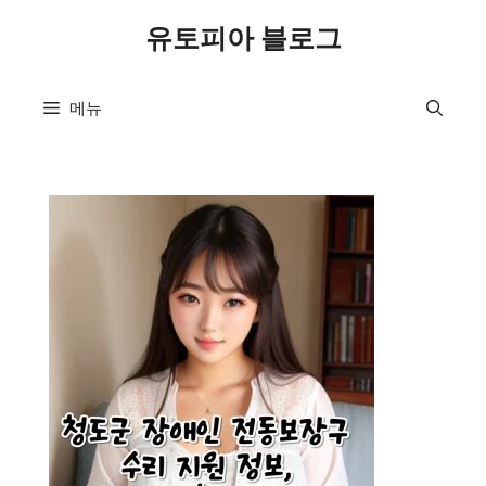
컨
유토피아 블로그
텐
츠
로
메뉴
건
너
뛰
기