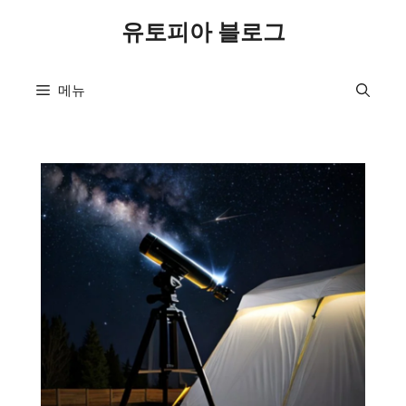
컨
유토피아 블로그
텐
츠
로
메뉴
건
너
뛰
기