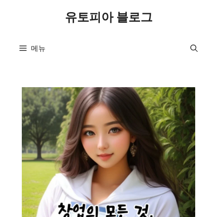
컨
유토피아 블로그
텐
츠
로
메뉴
건
너
뛰
기