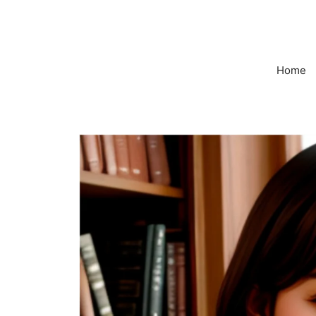
컨
텐
츠
로
Home
건
너
뛰
기