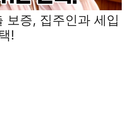
 보증, 집주인과 세입
택!