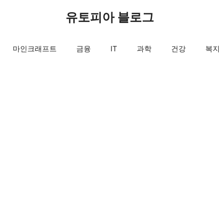
유토피아 블로그
마인크래프트
금융
IT
과학
건강
복