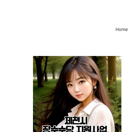
컨
텐
츠
로
Home
건
너
뛰
기