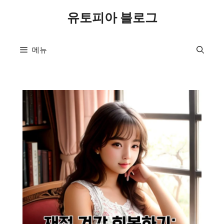
컨
유토피아 블로그
텐
츠
로
메뉴
건
너
뛰
기