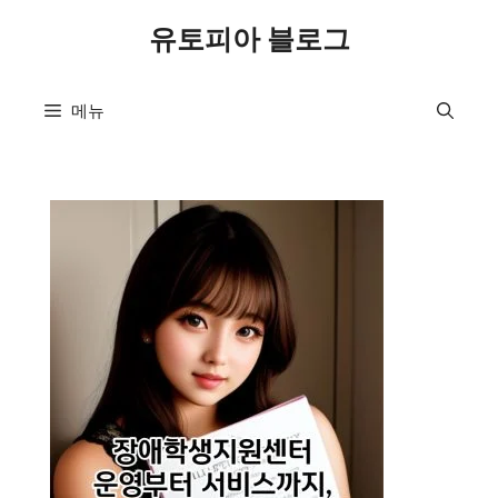
컨
유토피아 블로그
텐
츠
로
메뉴
건
너
뛰
기