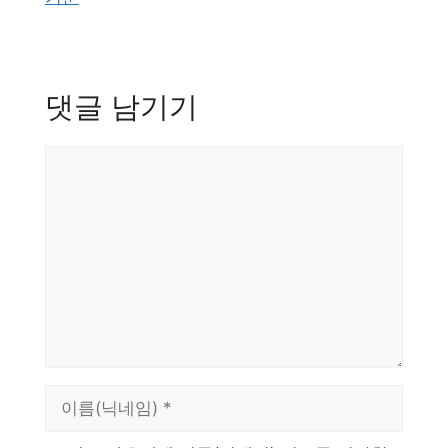
댓글 남기기
댓
글
이
름