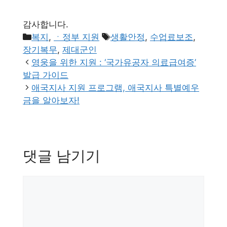
감사합니다.
카
태
복지
,
ㆍ정부 지원
생활안정
,
수업료보조
,
테
그
장기복무
,
제대군인
고
영웅을 위한 지원 : ‘국가유공자 의료급여증’
리
발급 가이드
애국지사 지원 프로그램, 애국지사 특별예우
금을 알아보자!
댓글 남기기
댓
글