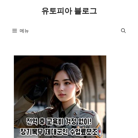
컨
유토피아 블로그
텐
츠
로
메뉴
건
너
뛰
기