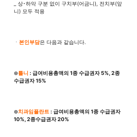
_ 상･하악 구분 없이 구치부(어금니), 전치부(앞
니) 모두 적용
ㆍ
본인부담
은 다음과 같습니다.
⊙
틀니
: 급여비용총액의 1종 수급권자 5%, 2종
수급권자 15%
⊙
치과임플란트
: 급여비용총액의 1종 수급권자
10%, 2종수급권자 20%