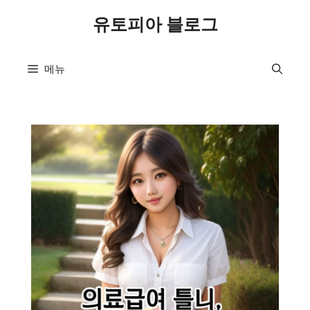
컨
유토피아 블로그
텐
츠
로
메뉴
건
너
뛰
기