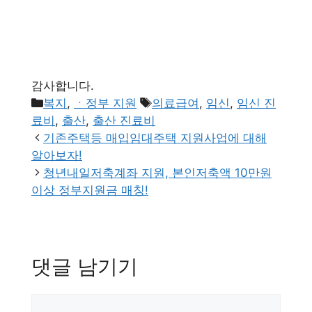
감사합니다.
카
태
복지
,
ㆍ정부 지원
의료급여
,
임신
,
임신 진
테
그
료비
,
출산
,
출산 진료비
고
기존주택등 매입임대주택 지원사업에 대해
리
알아보자!
청년내일저축계좌 지원, 본인저축액 10만원
이상 정부지원금 매칭!
댓글 남기기
댓