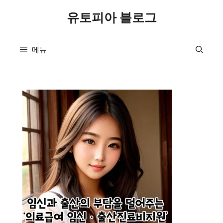
컨
유토피아 블로그
텐
츠
로
메뉴
건
너
뛰
기