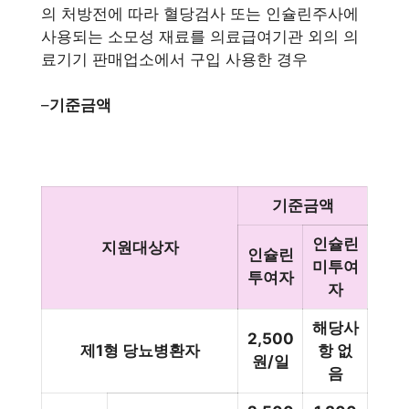
의 처방전에 따라 혈당검사 또는 인슐린주사에
사용되는 소모성 재료를 의료급여기관 외의 의
료기기 판매업소에서 구입 사용한 경우
–
기준금액
기준금액
인슐린
지원대상자
인슐린
미투여
투여자
자
해당사
2,500
제1형 당뇨병환자
항 없
원/일
음