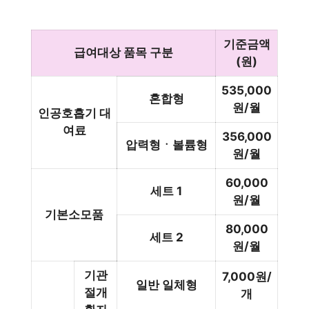
기준금액
급여대상 품목 구분
(원)
535,000
혼합형
원/월
인공호흡기 대
여료
356,000
압력형ㆍ볼륨형
원/월
60,000
세트 1
원/월
기본소모품
80,000
세트 2
원/월
기관
7,000원/
일반 일체형
절개
개