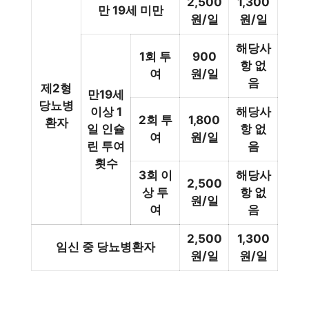
2,500
1,300
만 19세 미만
원/일
원/일
해당사
1회 투
900
항 없
여
원/일
음
제2형
만19세
당뇨병
이상 1
해당사
2회 투
1,800
환자
일 인슐
항 없
여
원/일
린 투여
음
횟수
3회 이
해당사
2,500
상 투
항 없
원/일
여
음
2,500
1,300
임신 중 당뇨병환자
원/일
원/일