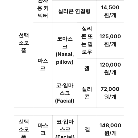
환자
14,500
용 커
실리콘 연결형
원/개
넥터
실리
선택
콘 또
125,000
코마스
소모
는 필
원/개
크
품
로우
(Nasal,
마스
pillow)
120,000
크
겔
원/개
코‧입마
실리
72,000
스크
콘
원/개
(Facial)
선택
코‧입마
마스
148,000
소모
스크
겔
크
원/개
품
(Facial)