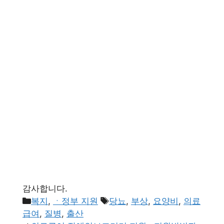
감사합니다.
카
태
복지
,
ㆍ정부 지원
당뇨
,
부상
,
요양비
,
의료
테
그
급여
,
질병
,
출산