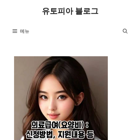
컨
유토피아 블로그
텐
츠
로
메뉴
건
너
뛰
기