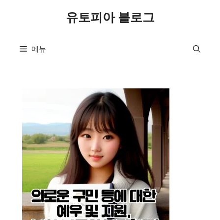
컨
유토피아 블로그
텐
츠
로
메뉴
건
너
뛰
기