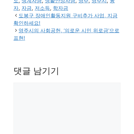
테
그
도
,
생계자금
,
생활안정자금
,
영주
,
영주시
,
융
고
자
,
자금
,
저소득
,
학자금
리
도봉구 장애인활동지원 구비추가 사업, 지금
확인하세요!
영주시의 사회공헌, ‘의로운 시민 위로금’으로
표현!
댓글 남기기
댓
글