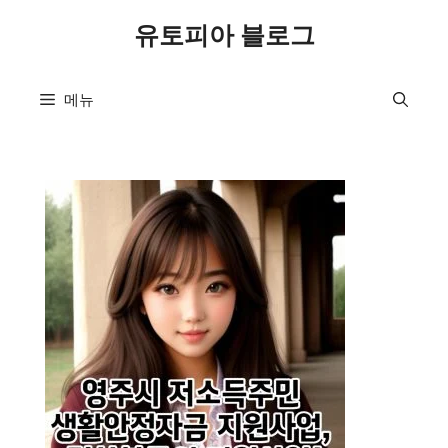
컨
유토피아 블로그
텐
츠
로
메뉴
건
너
뛰
기