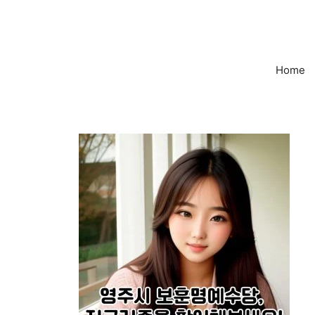
컨
텐
츠
로
Home
건
너
뛰
기