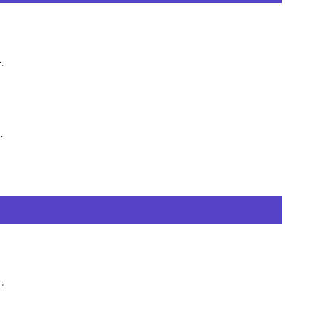
.
.
.