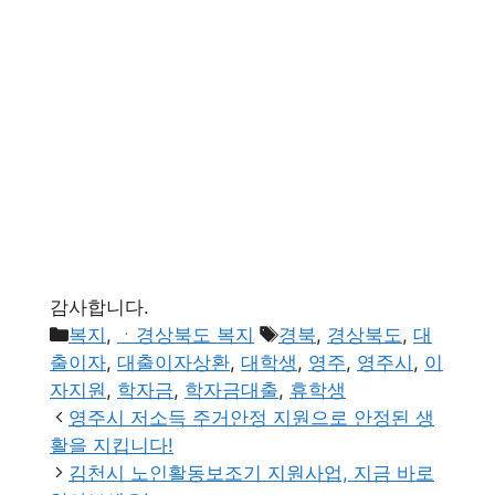
감사합니다.
카
태
복지
,
ㆍ경상북도 복지
경북
,
경상북도
,
대
테
그
출이자
,
대출이자상환
,
대학생
,
영주
,
영주시
,
이
고
자지원
,
학자금
,
학자금대출
,
휴학생
리
영주시 저소득 주거안정 지원으로 안정된 생
활을 지킵니다!
김천시 노인활동보조기 지원사업, 지금 바로