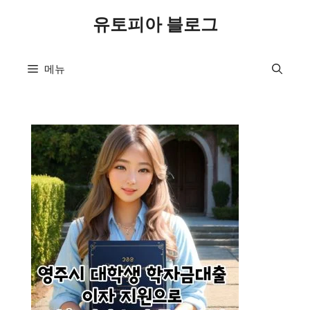
컨
유토피아 블로그
텐
츠
로
메뉴
건
너
뛰
기