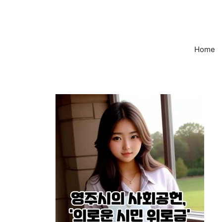
컨
텐
츠
로
Home
건
너
뛰
기