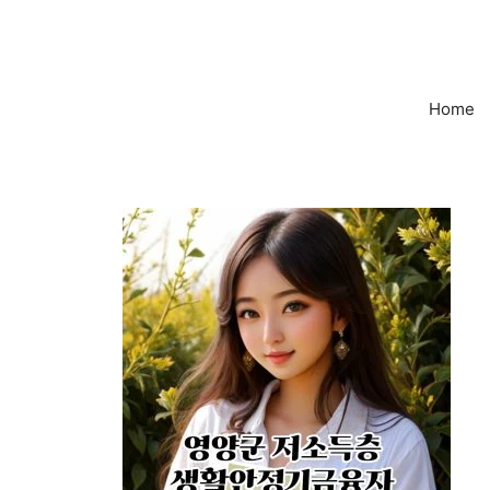
컨
텐
츠
로
Home
건
너
뛰
기