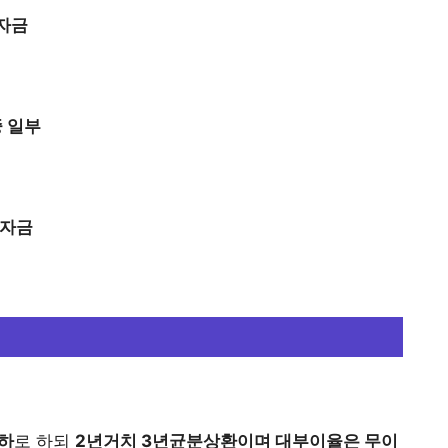
계자금
중 일부
학자금
이하
로 하되
2년거치 3년균분상환이며 대부이율은 무이