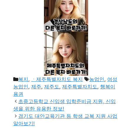
카
태
복지
,
ㆍ제주특별자치도 복지
농업인
,
여성
테
그
농업인
,
제주
,
제주도
,
제주특별자치도
,
행복이
고
용권
리
초중고등학교 신입생 입학준비금 지원, 신입
생을 위한 유용한 정보!
경기도 대안교육기관 등 학생 교복 지원 사업
알아보기!