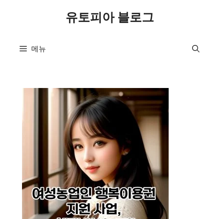
컨
유토피아 블로그
텐
츠
로
메뉴
건
너
뛰
기