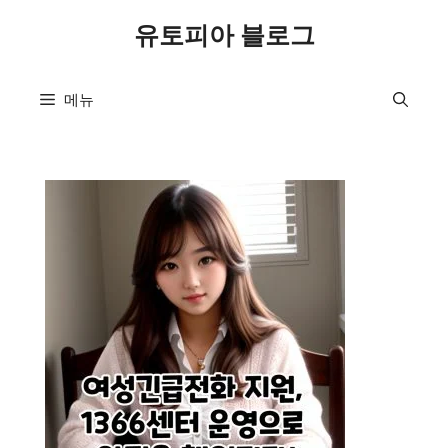
컨
유토피아 블로그
텐
츠
로
메뉴
건
너
뛰
기