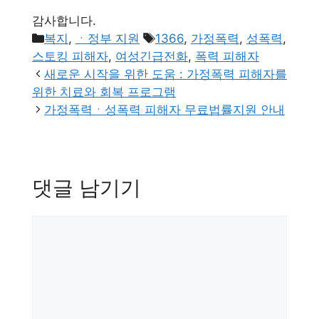
감사합니다.
카
태
복지
,
ㆍ정부 지원
1366
,
가정폭력
,
성폭력
,
테
그
스토킹 피해자
,
여성긴급전화
,
폭력 피해자
고
새로운 시작을 위한 도움 : 가정폭력 피해자를
리
위한 치료와 회복 프로그램
가정폭력ㆍ성폭력 피해자 무료법률지원 안내
댓글 남기기
댓
글