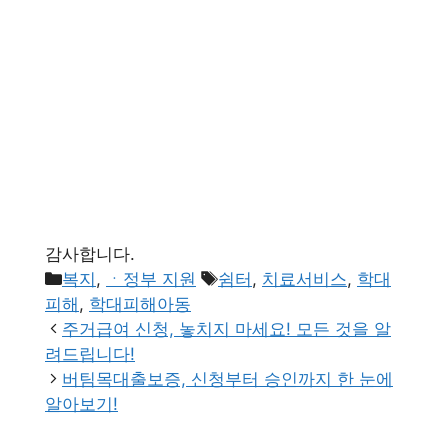
감사합니다.
카
태
복지
,
ㆍ정부 지원
쉼터
,
치료서비스
,
학대
테
그
피해
,
학대피해아동
고
주거급여 신청, 놓치지 마세요! 모든 것을 알
리
려드립니다!
버팀목대출보증, 신청부터 승인까지 한 눈에
알아보기!