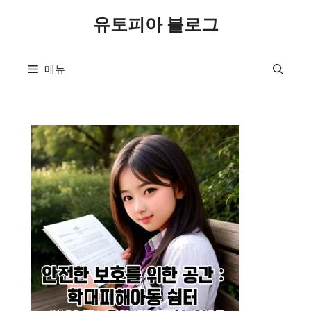
컨
유토피아 블로그
텐
츠
로
메뉴
건
너
뛰
기