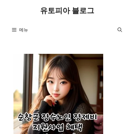
컨
유토피아 블로그
텐
츠
로
메뉴
건
너
뛰
기