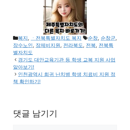
카
태
복지
,
ㆍ전북특별자치도 복지
순창
,
순창군
,
테
그
장수노인
,
장제비지원
,
전라북도
,
전북
,
전북특
고
별자치도
리
경기도 대안교육기관 등 학생 교복 지원 사업
알아보기!
인천광역시 희귀 난치병 학생 치료비 지원 정
책 확인하기!
댓글 남기기
댓