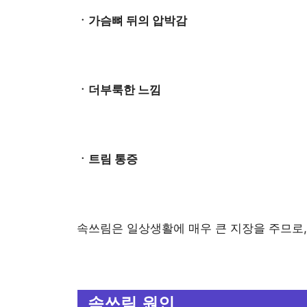
ㆍ가슴뼈 뒤의 압박감
ㆍ더부룩한 느낌
ㆍ트림 통증
속쓰림은 일상생활에 매우 큰 지장을 주므로,
속쓰림 원인