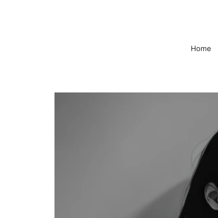
컨
텐
츠
로
Home
건
너
뛰
기