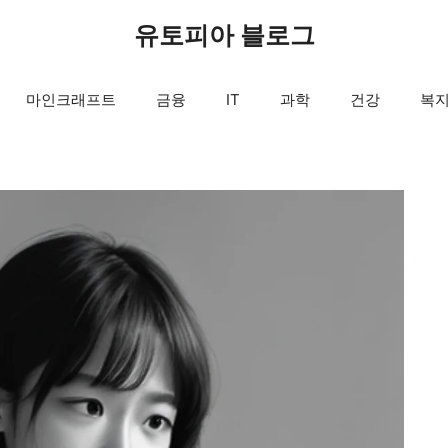
유토피아 블로그
마인크래프트
금융
IT
과학
건강
복