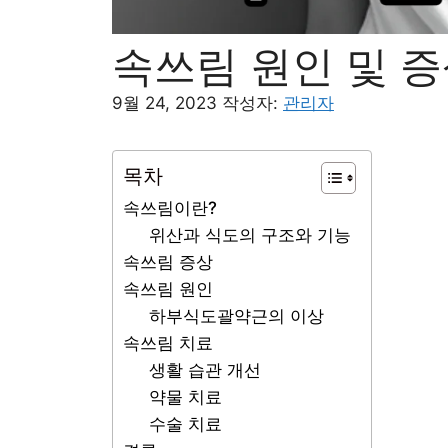
속쓰림 원인 및 증
9월 24, 2023
작성자:
관리자
목차
속쓰림이란?
위산과 식도의 구조와 기능
속쓰림 증상
속쓰림 원인
하부식도괄약근의 이상
속쓰림 치료
생활 습관 개선
약물 치료
수술 치료