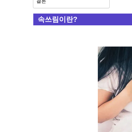
결론
속쓰림이란?