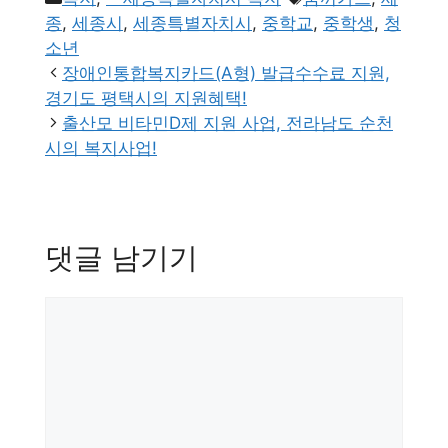
테
그
종
,
세종시
,
세종특별자치시
,
중학교
,
중학생
,
청
고
소년
리
장애인통합복지카드(A형) 발급수수료 지원,
경기도 평택시의 지원혜택!
출산모 비타민D제 지원 사업, 전라남도 순천
시의 복지사업!
댓글 남기기
댓
글