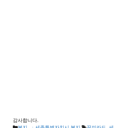
감사합니다.
카
태
복지
,
ㆍ세종특별자치시 복지
꿈끼카드
,
세