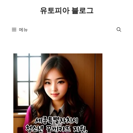
컨
유토피아 블로그
텐
츠
로
메뉴
건
너
뛰
기