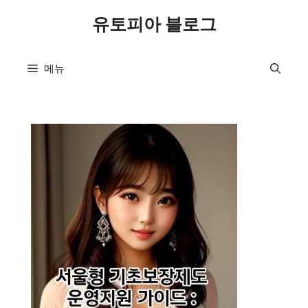
컨
유토피아 블로그
텐
츠
로
메뉴
건
너
뛰
기