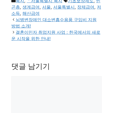
카
태
복지
,
ㆍ서울특별시 복지
기초보장제도
,
빈
테
그
곤층
,
생계급여
,
서울
,
서울특별시
,
장제급여
,
저
고
소득
,
해산급여
리
뇌병변장애인 대소변흡수용품 구입비 지원
방법 소개!
결혼이민자 취업지원 사업 : 한국에서의 새로
운 시작을 위한 안내!
댓글 남기기
댓
글