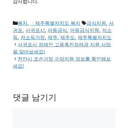
감사합니다.
카
태
복지
,
ㆍ제주특별자치도 복지
급식지원
,
서
테
그
귀포
,
서귀포시
,
아동급식
,
아동급식지원
,
저소
고
득
,
저소득가정
,
제주
,
제주도
,
제주특별자치도
리
서귀포시 장애인 고용촉진장려금 지원 사업
을 알아보세요!
천안시 조손가정 수당지원 정보를 확인해보
세요!
댓글 남기기
댓
글