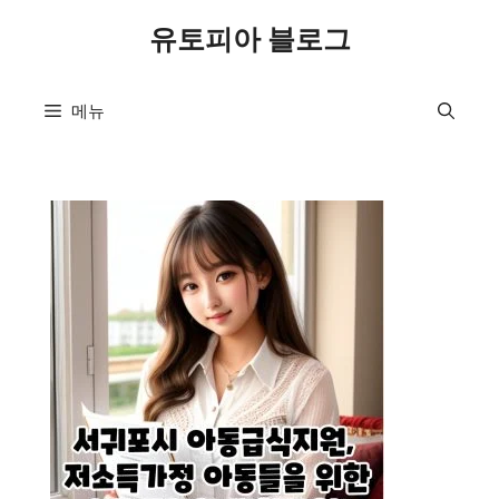
컨
유토피아 블로그
텐
츠
로
메뉴
건
너
뛰
기