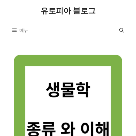
컨
유토피아 블로그
텐
츠
로
메뉴
건
너
뛰
기