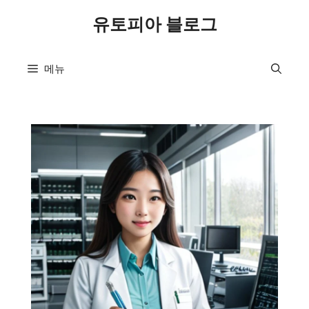
컨
유토피아 블로그
텐
츠
로
메뉴
건
너
뛰
기