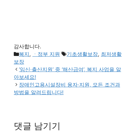
감사합니다.
카
태
복지
,
ㆍ정부 지원
기초생활보장
,
최저생활
테
그
보장
고
‘임신·출산지원’ 중 ‘해산급여’, 복지 사업을 알
리
아보세요!
장애인고용시설장비 융자·지원, 모든 조건과
방법을 알려드립니다!
댓글 남기기