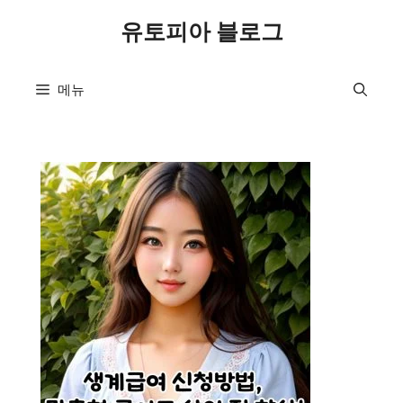
컨
유토피아 블로그
텐
츠
로
메뉴
건
너
뛰
기