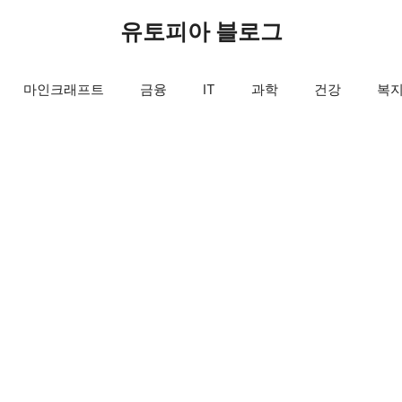
유토피아 블로그
마인크래프트
금융
IT
과학
건강
복