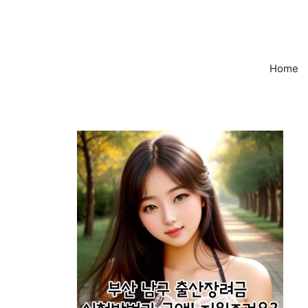
컨
텐
츠
로
Home
건
너
뛰
기