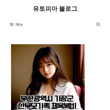
컨
유토피아 블로그
텐
츠
로
메뉴
건
너
뛰
기