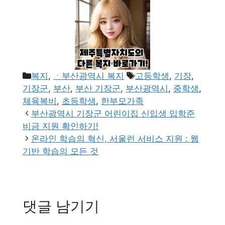
카
태
복지
,
ㆍ부산광역시 복지
고등학생
,
기장
,
테
그
기장군
,
부산
,
부산 기장군
,
부산광역시
,
중학생
,
고
체육복비
,
초등학생
,
한부모가족
리
부산광역시 기장군 어린이집 신입생 입학준
비금 지원 확인하기!
온라인 학습의 혁신, 서울런 서비스 지원 : 웹
기반 학습의 모든 것
댓글 남기기