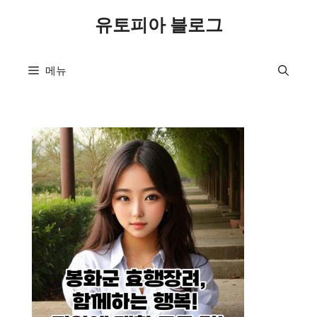
컨
유토피아 블로그
텐
츠
로
메뉴
건
너
뛰
기