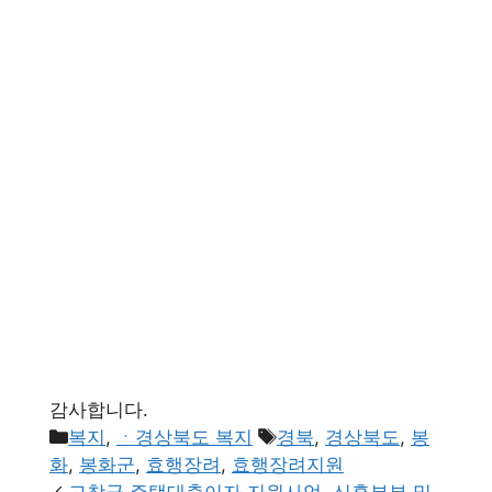
감사합니다.
카
태
복지
,
ㆍ경상북도 복지
경북
,
경상북도
,
봉
테
그
화
,
봉화군
,
효행장려
,
효행장려지원
고