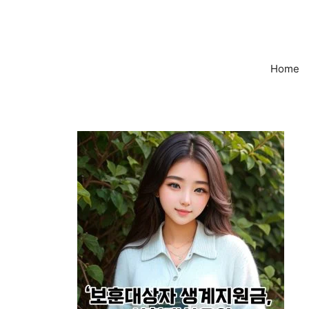
컨
텐
츠
로
Home
건
너
뛰
기