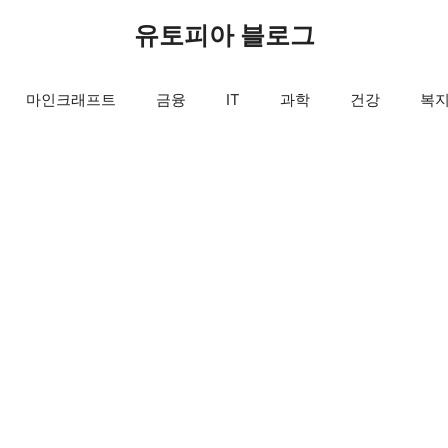
유토피아 블로그
마인크래프트
금융
IT
과학
건강
복