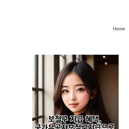
컨
텐
츠
로
Home
건
너
뛰
기