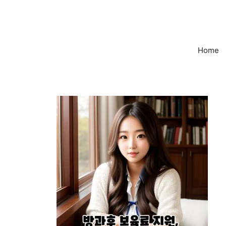
컨
텐
츠
로
Home
건
너
뛰
기