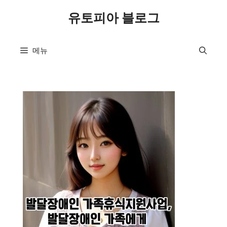
컨
유토피아 블로그
텐
츠
로
메뉴
건
너
뛰
기