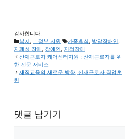
감사합니다.
카
태
복지
,
ㆍ정부 지원
가족휴식
,
발달장애인
,
테
그
자폐성 장애
,
장애인
,
지적장애
고
산재근로자 케어센터지원 : 산재근로자를 위
리
한 전문 서비스
재직교육의 새로운 방향, 산재근로자 직업훈
련
댓글 남기기
댓
글