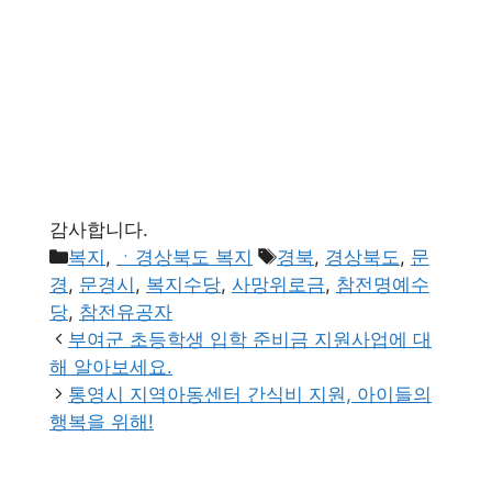
감사합니다.
카
태
복지
,
ㆍ경상북도 복지
경북
,
경상북도
,
문
테
그
경
,
문경시
,
복지수당
,
사망위로금
,
참전명예수
고
당
,
참전유공자
리
부여군 초등학생 입학 준비금 지원사업에 대
해 알아보세요.
통영시 지역아동센터 간식비 지원, 아이들의
행복을 위해!