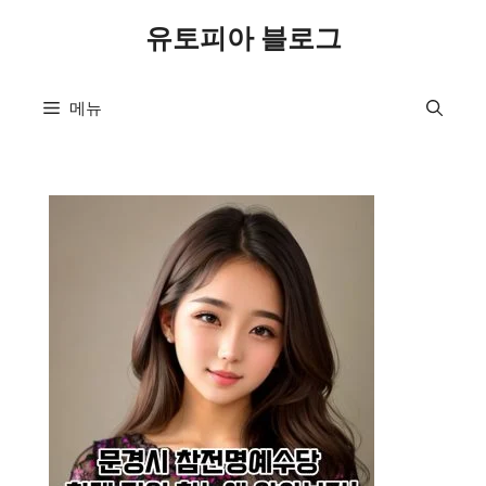
컨
유토피아 블로그
텐
츠
로
메뉴
건
너
뛰
기