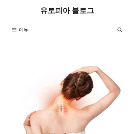
컨
유토피아 블로그
텐
츠
로
메뉴
건
너
뛰
기