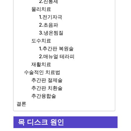
2.진통제
물리치료
1.전기자극
2.초음파
3.냉온찜질
도수치료
1.추간판 복원술
2.매뉴얼 테라피
재활치료
수술적인 치료법
추간판 절제술
추간판 치환술
추간융합술
결론
목 디스크 원인