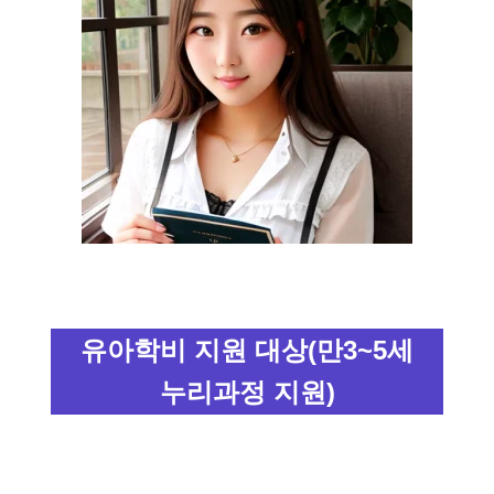
유아학비 지원 대상(만3~5세
누리과정 지원)