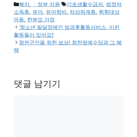
카
태
복지
,
ㆍ정부 지원
기초생활수급자
,
법정저
테
그
소득층
,
유아
,
유아학비
,
차상위계층
,
취학대상
고
아동
,
한부모 가정
리
‘청소년 발달장애인 방과후활동서비스, 이런
활동들이 있어요!’
참전군인을 위한 보상! 참전명예수당과 그 혜
택
댓글 남기기
댓
글