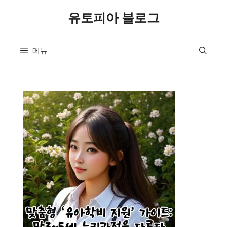
컨
유토피아 블로그
텐
츠
로
메뉴
건
너
뛰
기